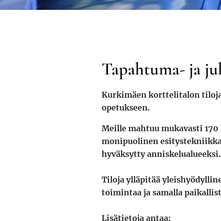
Tapahtuma- ja juh
Kurkimäen korttelitalon tiloja
opetukseen.
Meille mahtuu mukavasti 170 h
monipuolinen esitystekniikka 
hyväksytty anniskelualueeksi.
Tiloja ylläpitää yleishyödylli
toimintaa ja samalla paikalli
Lisätietoja antaa: