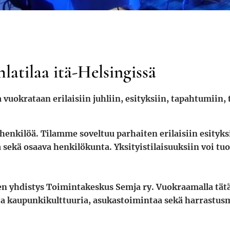
latilaa itä-Helsingissä
 vuokrataan erilaisiin juhliin, esityksiin, tapahtumiin, 
enkilöä. Tilamme soveltuu parhaiten erilaisiin esityksii
sekä osaava henkilökunta. Yksityistilaisuuksiin voi t
nen yhdistys Toimintakeskus Semja ry. Vuokraamalla tätä
sta kaupunkikulttuuria, asukastoimintaa sekä harrastus