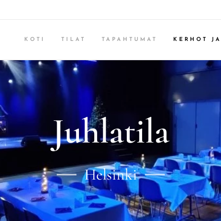
KOTI
TILAT
TAPAHTUMAT
KERHOT JA
Juhlatila
Helsinki