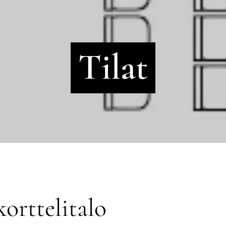
Tilat
orttelitalo