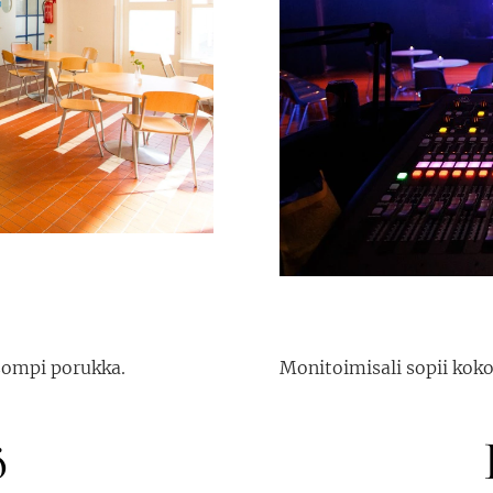
isompi porukka.
Monitoimisali sopii kokou
ö